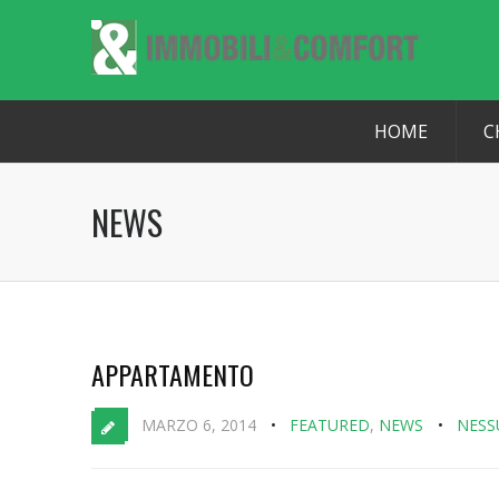
HOME
C
NEWS
APPARTAMENTO
MARZO 6, 2014
FEATURED
,
NEWS
NES