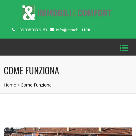
+39 338 363 9183
info@immobili110.it
COME FUNZIONA
Home
»
Come Funziona