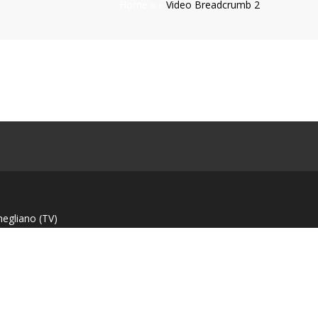
Home
»
»
Video Breadcrumb 2
negliano (TV)