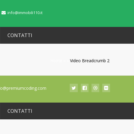
info@immobili110.it
CONTATTI
Home
»
»
Video Breadcrumb 2
fo@premiumcoding.com
CONTATTI