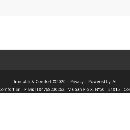
Immobili & Comfort ©2020 | Privacy | Powered by: AI
omfort Srl - P.Iva: IT04768230262 - Via San Pio X, N°50 - 31015 - Co