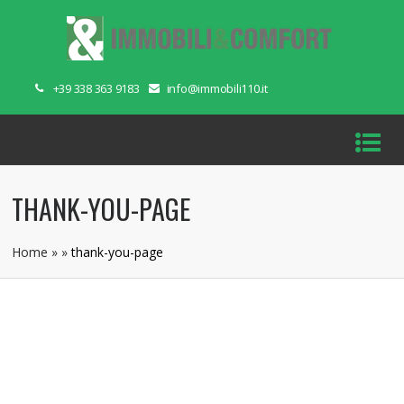
+39 338 363 9183
info@immobili110.it
THANK-YOU-PAGE
Home
»
»
thank-you-page